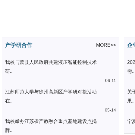
产学研合作
企
MORE>>
我校与萧县人民政府共建液压智能控制技术
2
研...
需..
06-11
江苏师范大学与徐州高新区产学研对接活动
关
在...
果..
05-14
我校举办江苏省产教融合重点基地建设点揭
宁
牌...