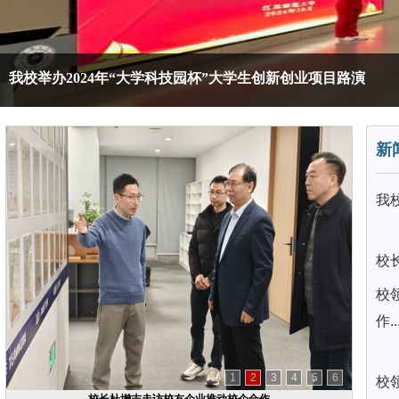
我校举办2024年“大学科技园杯”大学生创新创业项目路演
新
我
校
校
作..
1
2
3
4
5
6
校