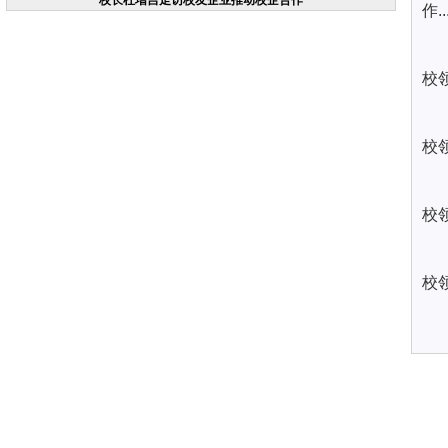
校长杜增吉走访校友企业推动校企合作
作..
校
校
校
校